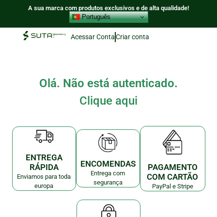
A sua marca com produtos exclusivos e de alta qualidade!
Português
Acessar Conta
Criar conta
Olá. Não está autenticado.
Clique aqui
ENTREGA
ENCOMENDAS
RÁPIDA
PAGAMENTO
Entrega com
COM CARTÃO
Enviamos para toda
segurança
europa
PayPal e Stripe